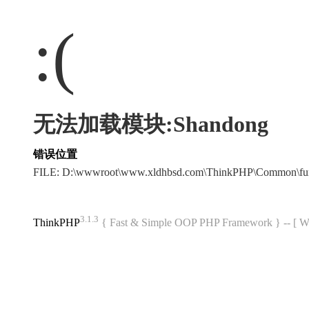
:(
无法加载模块:Shandong
错误位置
FILE: D:\wwwroot\www.xldhbsd.com\ThinkPHP\Common\fu
3.1.3
ThinkPHP
{ Fast & Simple OOP PHP Framework } -- 