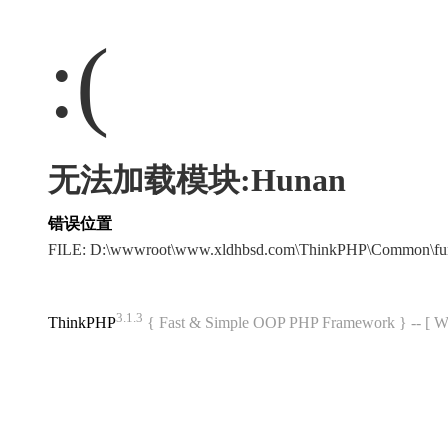
:(
无法加载模块:Hunan
错误位置
FILE: D:\wwwroot\www.xldhbsd.com\ThinkPHP\Common\fu
3.1.3
ThinkPHP
{ Fast & Simple OOP PHP Framework } -- 