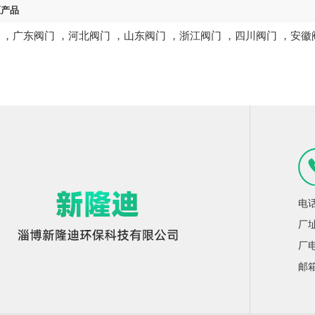
区产品
，
广东阀门
，
河北阀门
，
山东阀门
，
浙江阀门
，
四川阀门
，
安徽
电话
厂
厂电
邮箱