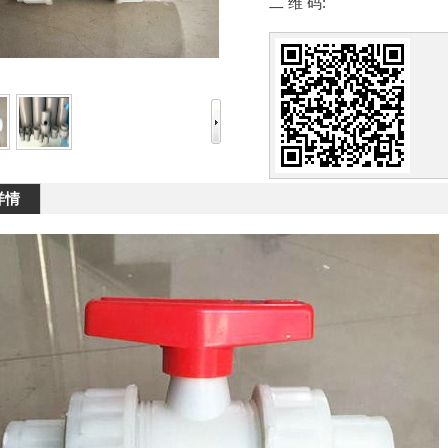
二 维 码:
详情