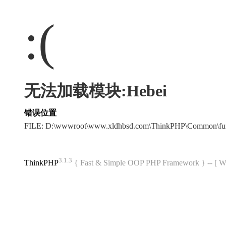
:(
无法加载模块:Hebei
错误位置
FILE: D:\wwwroot\www.xldhbsd.com\ThinkPHP\Common\fu
3.1.3
ThinkPHP
{ Fast & Simple OOP PHP Framework } -- 