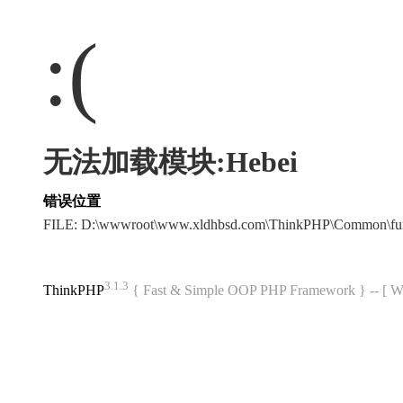
:(
无法加载模块:Hebei
错误位置
FILE: D:\wwwroot\www.xldhbsd.com\ThinkPHP\Common\fu
3.1.3
ThinkPHP
{ Fast & Simple OOP PHP Framework } -- 