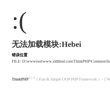
:(
无法加载模块:Hebei
错误位置
FILE: D:\wwwroot\www.xldhbsd.com\ThinkPHP\Common\fu
3.1.3
ThinkPHP
{ Fast & Simple OOP PHP Framework } -- 