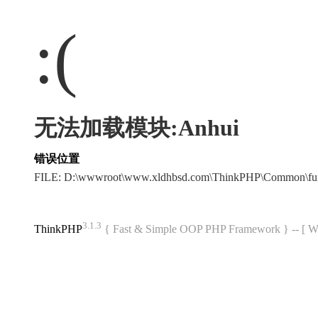
:(
无法加载模块:Anhui
错误位置
FILE: D:\wwwroot\www.xldhbsd.com\ThinkPHP\Common\fu
3.1.3
ThinkPHP
{ Fast & Simple OOP PHP Framework } -- 