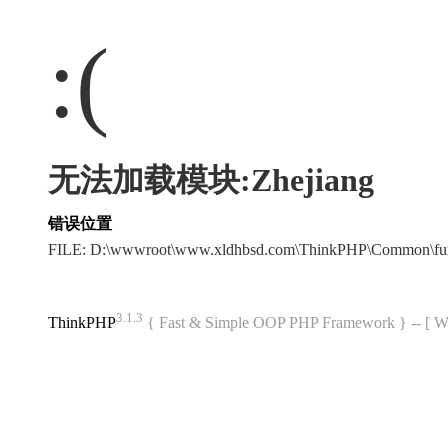
:(
无法加载模块:Zhejiang
错误位置
FILE: D:\wwwroot\www.xldhbsd.com\ThinkPHP\Common\fu
3.1.3
ThinkPHP
{ Fast & Simple OOP PHP Framework } -- 