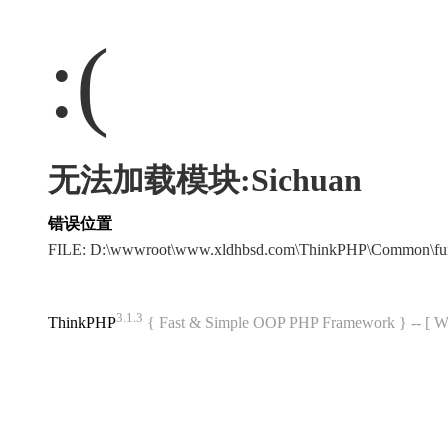
:(
无法加载模块:Sichuan
错误位置
FILE: D:\wwwroot\www.xldhbsd.com\ThinkPHP\Common\fu
3.1.3
ThinkPHP
{ Fast & Simple OOP PHP Framework } -- 