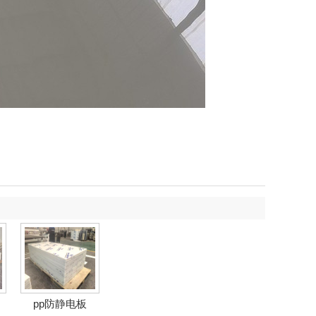
pp防静电板