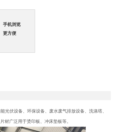
手机浏览
更方便
阳能光伏设备、环保设备、废水废气排放设备、洗涤塔、
料片材广泛用于烫印板、冲床垫板等。