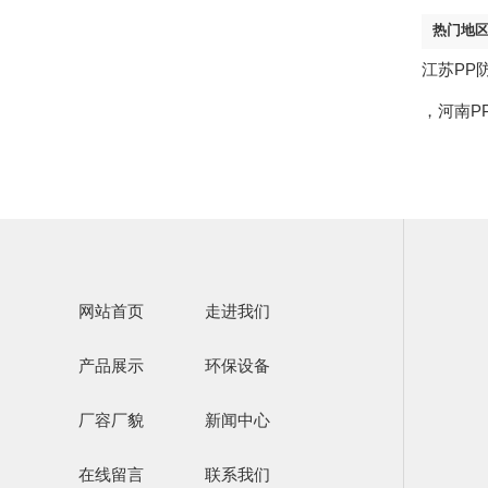
热门地
江苏PP
，
河南P
网站首页
走进我们
产品展示
环保设备
厂容厂貌
新闻中心
在线留言
联系我们