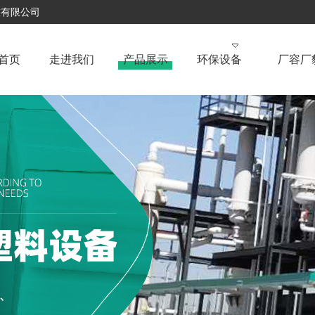
技有限公司
首页
走进我们
产品展示
环保设备
厂容厂