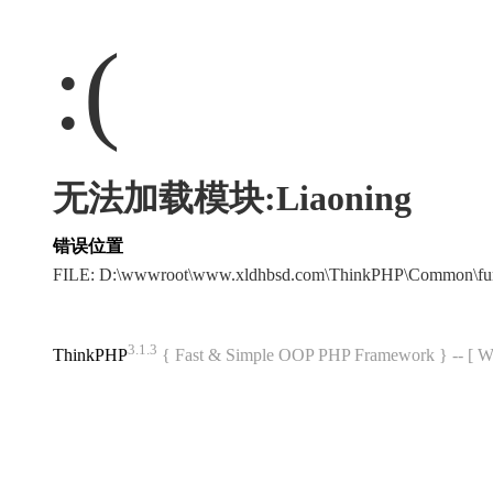
:(
无法加载模块:Liaoning
错误位置
FILE: D:\wwwroot\www.xldhbsd.com\ThinkPHP\Common\fu
3.1.3
ThinkPHP
{ Fast & Simple OOP PHP Framework } -- 