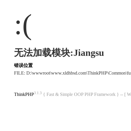
:(
无法加载模块:Jiangsu
错误位置
FILE: D:\wwwroot\www.xldhbsd.com\ThinkPHP\Common\fu
3.1.3
ThinkPHP
{ Fast & Simple OOP PHP Framework } -- 